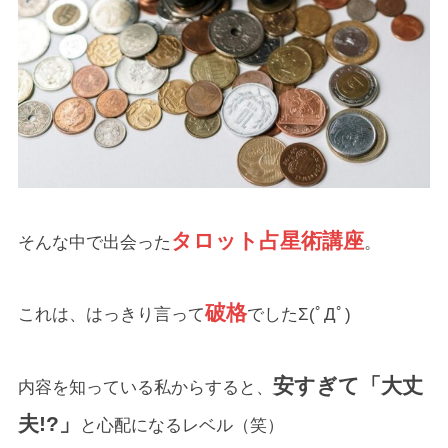
タロット占星術講座
そんな中で出会った
。
破格
これは、はっきり言って
でしたΣ(ﾟДﾟ)
安すぎて「大丈
内容を知っている私からすると、
夫!?」
と心配になるレベル（笑）