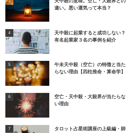
天中殺の意味。空亡・大殺界との
違い。悪い運気って本当？
天中殺に起業すると成功しない？
有名起業家３名の事例を紹介
午未天中殺（空亡）の特徴と当た
らない理由【四柱推命・算命学】
空亡・天中殺・大殺界が当たらな
い理由
タロット占星術講座の上級編・師