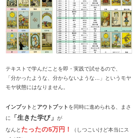
テキストで学んだことを即・実践で試せるので、
「分かったような、分からないような…」というモヤ
モヤ状態にはなりません。
インプット
と
アウトプット
を同時に進められる、まさ
「生きた学び」
に
が
たったの5万円！
なんと
（しつこいけど本当にス