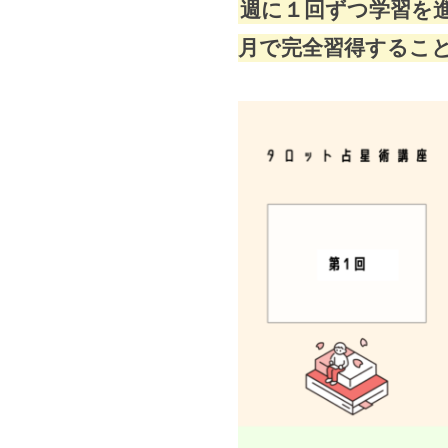
週に１回ずつ学習を
月で完全習得するこ